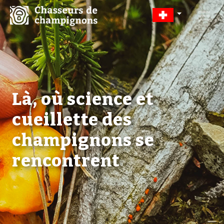
Là, où science et
cueillette des
champignons se
rencontrent