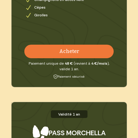
Cèpes
Girolles
Acheter
Paiement unique de
48 €
(revient à
4 €/mois
),
valide 1 an.
Paiement sécurisé
Validité 1 an
PASS MORCHELLA