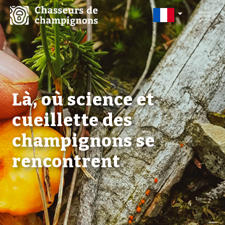
Là, où science et
cueillette des
champignons se
rencontrent