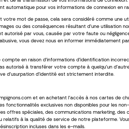
ation et de la transmission de vos informations de connex
ement automatique pour vos informations de connexion en r
r et votre mot de passe, cela sera considéré comme une uti
ges ou des conséquences résultant d'une utilisation non
 autorisé par vous, causée par votre faute ou négligence.
re abusive, vous devez nous en informer immédiatement 
compte en raison d'informations d'identification incorrec
as autorisé à transférer votre compte à quelqu'un d'autre 
ive d'usurpation d'identité est strictement interdite.
pignons.com et en achetant l'accès à nos cartes de ch
des fonctionnalités exclusives non disponibles pour les n
s offres spéciales, des communications marketing, des c
u relatifs à la qualité de service de notre plateforme. 
ésinscription incluses dans les e-mails.