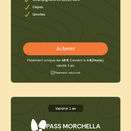
Cèpes
Girolles
Acheter
Paiement unique de
48 €
(revient à
4 €/mois
),
valide 1 an.
Paiement sécurisé
Validité 1 an
PASS MORCHELLA