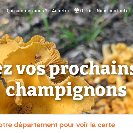
Qui sommes nous ?
Acheter
Offrir
Nous contacter
z vos prochains
champignons