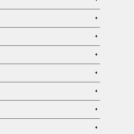
+
+
+
+
+
+
+