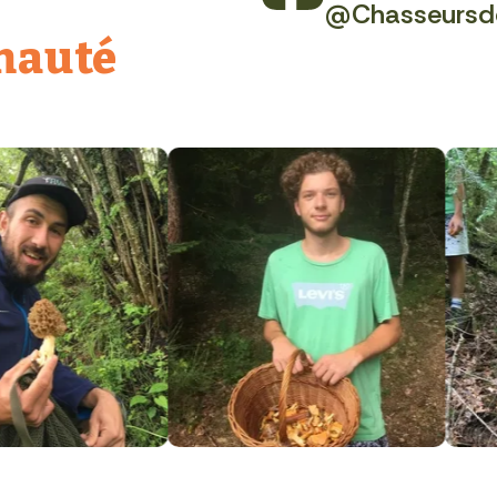
@Chasseursd
nauté