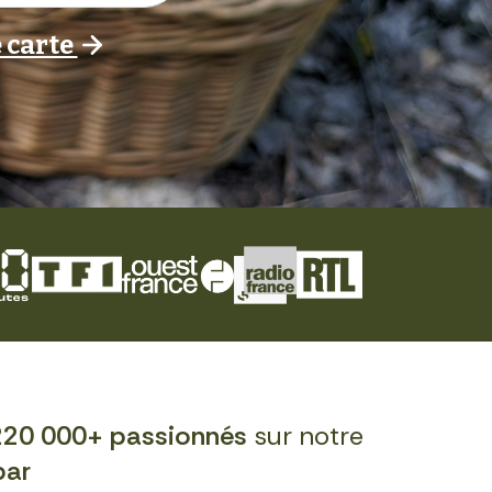
 carte
220 000+ passionnés
sur notre
par