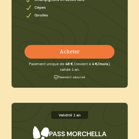
Cèpes
Girolles
Acheter
Paiement unique de
48 €
(revient à
4 €/mois
),
valide 1 an.
Paiement sécurisé
Validité 1 an
PASS MORCHELLA