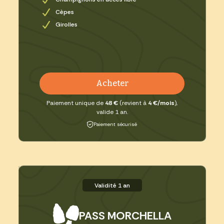
Cèpes
Girolles
Acheter
Paiement unique de
48 €
(revient à
4 €/mois
),
valide 1 an.
Paiement sécurisé
Validité 1 an
PASS MORCHELLA