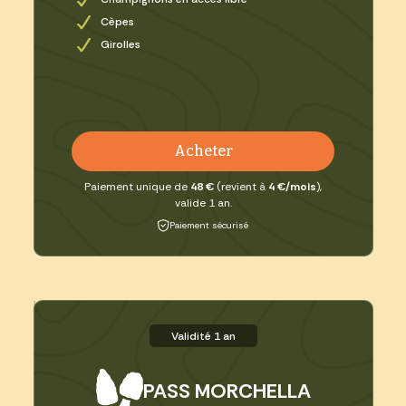
Cèpes
Girolles
Acheter
Paiement unique de
48 €
(revient à
4 €/mois
),
valide 1 an.
Paiement sécurisé
Validité 1 an
PASS MORCHELLA