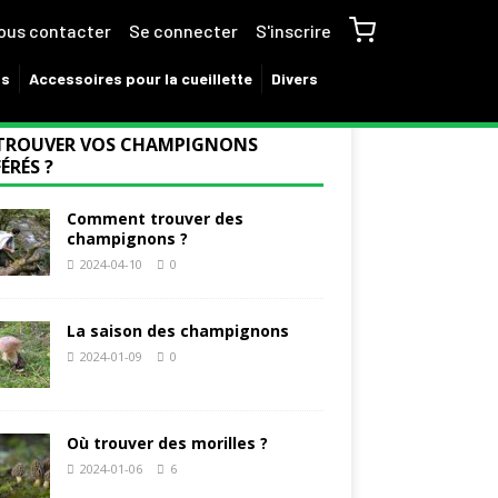
ous contacter
Se connecter
S'inscrire
ns
Accessoires pour la cueillette
Divers
TROUVER VOS CHAMPIGNONS
ÉRÉS ?
Comment trouver des
champignons ?
2024-04-10
0
La saison des champignons
2024-01-09
0
Où trouver des morilles ?
2024-01-06
6