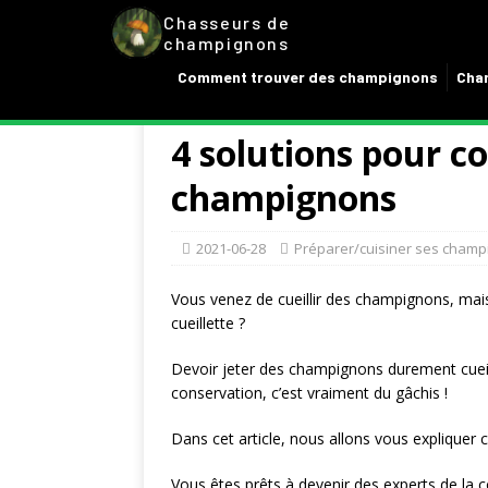
Chasseurs de
champignons
Comment trouver des champignons
Cham
4 solutions pour c
champignons
2021-06-28
Préparer/cuisiner ses cham
Vous venez de cueillir des champignons, ma
cueillette ?
Devoir jeter des champignons durement cueil
conservation, c’est vraiment du gâchis !
Dans cet article, nous allons vous expliquer
Vous êtes prêts à devenir des experts de la c