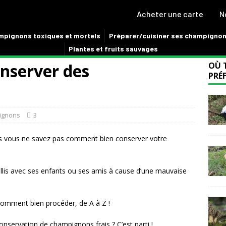
Acheter une carte
N
pignons toxiques et mortels
Préparer/cuisiner ses champigno
Plantes et fruits sauvages
onserver des
OÙ 
PRÉF
pignons
3
is vous ne savez pas comment bien conserver votre
lis avec ses enfants ou ses amis à cause d’une mauvaise
 comment bien procéder, de A à Z !
onservation de champignons frais ? C’est parti !