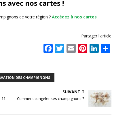
 avec nos cartes !
Accédez à nos cartes
hampignons de votre région ?
Partager l'article
F
T
E
Pi
Li
P
a
w
m
n
n
ar
c
it
ai
te
k
ta
e
te
l
r
e
g
RVATION DES CHAMPIGNONS
b
r
e
dI
e
o
st
n
r
SUIVANT
 11
Comment congeler ses champignons ?
o
k