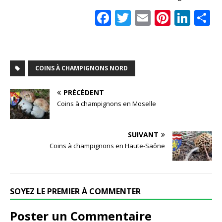
F
T
E
Pi
Li
a
w
m
n
n
a
c
it
ai
te
k
t
e
te
l
r
e
COINS À CHAMPIGNONS NORD
b
r
e
dI
o
st
n
PRÉCÉDENT
Coins à champignons en Moselle
o
k
SUIVANT
Coins à champignons en Haute-Saône
SOYEZ LE PREMIER À COMMENTER
Poster un Commentaire