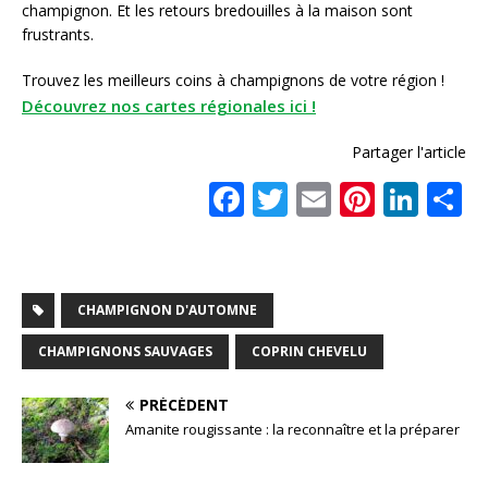
champignon. Et les retours bredouilles à la maison sont
frustrants.
Trouvez les meilleurs coins à champignons de votre région !
Découvrez nos cartes régionales ici !
Partager l'article
F
T
E
Pi
Li
a
w
m
n
n
a
c
it
ai
te
k
t
e
te
l
r
e
CHAMPIGNON D'AUTOMNE
b
r
e
dI
CHAMPIGNONS SAUVAGES
COPRIN CHEVELU
o
st
n
o
PRÉCÉDENT
Amanite rougissante : la reconnaître et la préparer
k