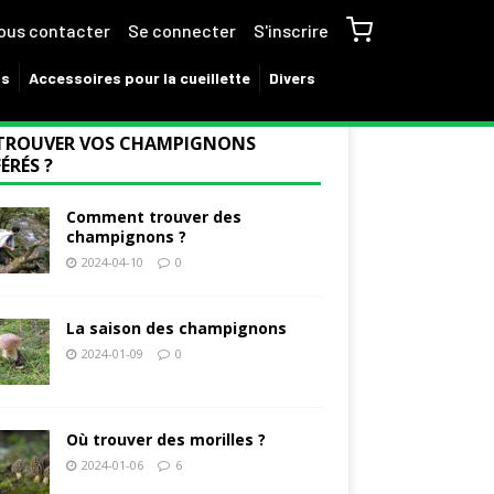
ous contacter
Se connecter
S'inscrire
ns
Accessoires pour la cueillette
Divers
TROUVER VOS CHAMPIGNONS
ÉRÉS ?
Comment trouver des
champignons ?
2024-04-10
0
La saison des champignons
2024-01-09
0
Où trouver des morilles ?
2024-01-06
6