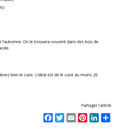
as)
fin de l’automne. On le trouvera souvent dans des bois de
acide.
ez bien le cuire. L’idéal est de le cuire au moins 20
Partager l'article
F
T
E
Pi
Li
P
a
w
m
n
n
ar