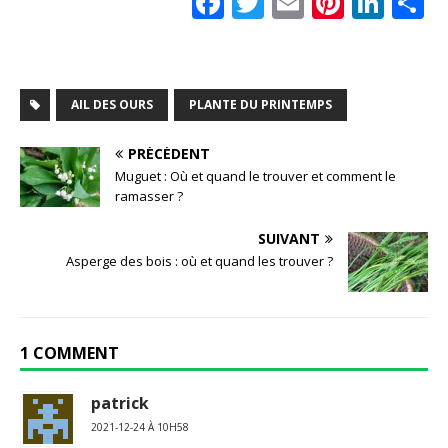
F
T
E
Pi
Li
a
w
m
n
n
a
c
it
ai
te
k
t
e
te
l
r
e
AIL DES OURS
PLANTE DU PRINTEMPS
b
r
e
dI
o
st
n
PRÉCÉDENT
Muguet : Où et quand le trouver et comment le
o
ramasser ?
k
SUIVANT
Asperge des bois : où et quand les trouver ?
1 COMMENT
patrick
2021-12-24 À 10H58