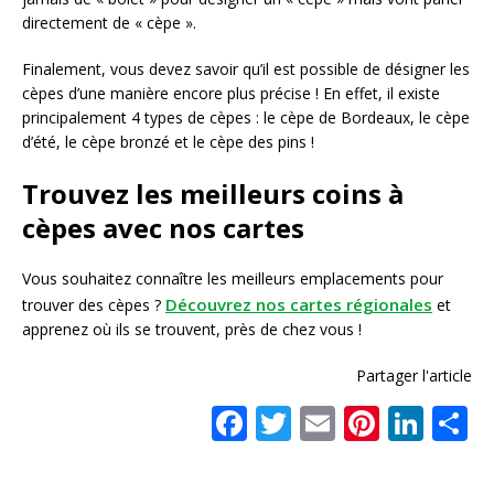
directement de « cèpe ».
Finalement, vous devez savoir qu’il est possible de désigner les
cèpes d’une manière encore plus précise ! En effet, il existe
principalement 4 types de cèpes : le cèpe de Bordeaux, le cèpe
d’été, le cèpe bronzé et le cèpe des pins !
Trouvez les meilleurs coins à
cèpes avec nos cartes
Vous souhaitez connaître les meilleurs emplacements pour
Découvrez nos cartes régionales
trouver des cèpes ?
et
apprenez où ils se trouvent, près de chez vous !
Partager l'article
F
T
E
Pi
Li
a
w
m
n
n
a
c
it
ai
te
k
t