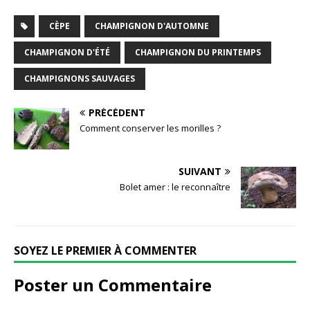
e
te
l
r
e
CÈPE
CHAMPIGNON D'AUTOMNE
b
r
e
dI
CHAMPIGNON D'ÉTÉ
CHAMPIGNON DU PRINTEMPS
o
st
n
CHAMPIGNONS SAUVAGES
o
k
PRÉCÉDENT
Comment conserver les morilles ?
SUIVANT
Bolet amer : le reconnaître
SOYEZ LE PREMIER À COMMENTER
Poster un Commentaire