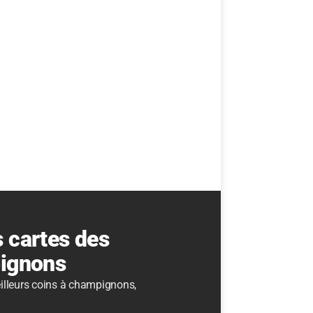
 cartes des
pignons
meilleurs coins à champignons,