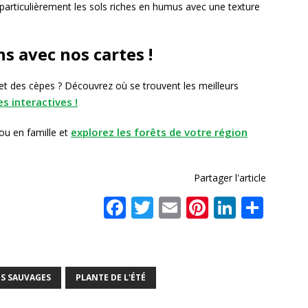
particulièrement les sols riches en humus avec une texture
 avec nos cartes !
et des cèpes ? Découvrez où se trouvent les meilleurs
s interactives !
explorez les forêts de votre région
 ou en famille et
Partager l'article
F
T
E
Pi
Li
P
a
w
m
n
n
ar
c
it
ai
te
k
ta
e
te
l
r
e
g
S SAUVAGES
PLANTE DE L'ÉTÉ
b
r
e
dI
e