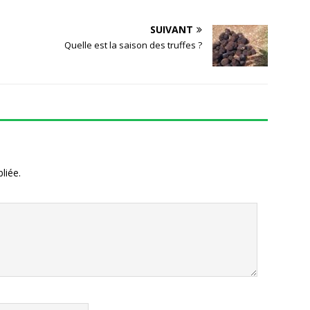
o
st
n
r
o
SUIVANT
Quelle est la saison des truffes ?
k
liée.