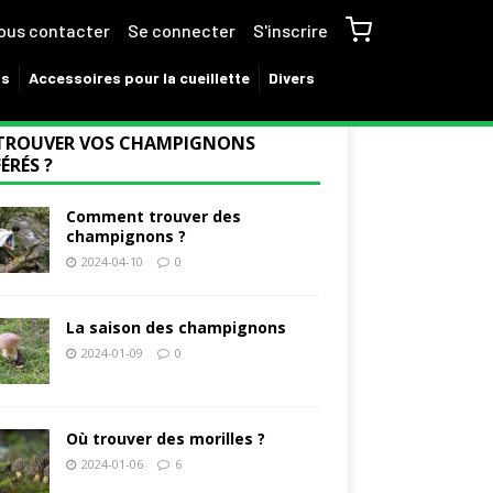
ous contacter
Se connecter
S'inscrire
ns
Accessoires pour la cueillette
Divers
TROUVER VOS CHAMPIGNONS
ÉRÉS ?
Comment trouver des
champignons ?
2024-04-10
0
La saison des champignons
2024-01-09
0
Où trouver des morilles ?
2024-01-06
6