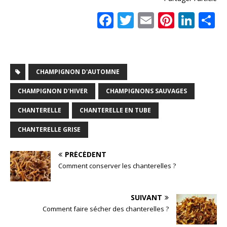
F
T
E
Pi
Li
a
w
m
n
n
a
c
it
ai
te
k
t
e
te
l
r
e
CHAMPIGNON D'AUTOMNE
b
r
e
dI
CHAMPIGNON D'HIVER
CHAMPIGNONS SAUVAGES
o
st
n
CHANTERELLE
CHANTERELLE EN TUBE
o
k
CHANTERELLE GRISE
PRÉCÉDENT
Comment conserver les chanterelles ?
SUIVANT
Comment faire sécher des chanterelles ?