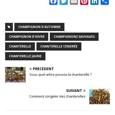
F
T
E
Pi
Li
a
w
m
n
n
a
c
it
ai
te
k
t
e
te
l
r
e
CHAMPIGNON D'AUTOMNE
b
r
e
dI
CHAMPIGNON D'HIVER
CHAMPIGNONS SAUVAGES
o
st
n
CHANTERELLE
CHANTERELLE CENDRÉE
o
k
CHANTERELLE JAUNE
PRÉCÉDENT
Sous quel arbre pousse la chanterelle ?
SUIVANT
Comment congeler des chanterelles