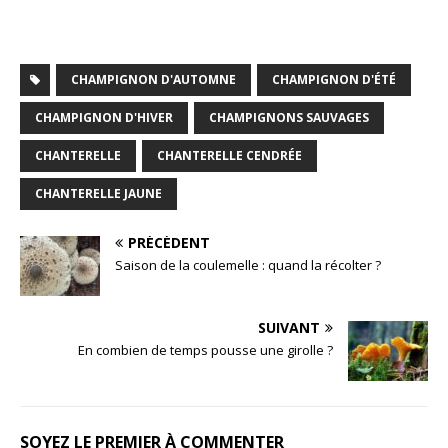
a
w
m
n
n
a
c
it
ai
te
k
t
e
te
l
r
e
CHAMPIGNON D'AUTOMNE
CHAMPIGNON D'ÉTÉ
b
r
e
dI
CHAMPIGNON D'HIVER
CHAMPIGNONS SAUVAGES
o
st
n
CHANTERELLE
CHANTERELLE CENDRÉE
o
k
CHANTERELLE JAUNE
PRÉCÉDENT
Saison de la coulemelle : quand la récolter ?
SUIVANT
En combien de temps pousse une girolle ?
SOYEZ LE PREMIER À COMMENTER