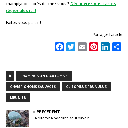
Découvrez nos cartes
champignons, près de chez vous ?
régionales ici !
Faites-vous plaisir !
Partager l'article
F
T
E
Pi
Li
a
w
m
n
n
a
c
it
ai
te
k
t
e
te
l
r
e
CHAMPIGNON D'AUTOMNE
b
r
e
dI
CHAMPIGNONS SAUVAGES
CLITOPILUS PRUNULUS
o
st
n
MEUNIER
o
k
PRÉCÉDENT
Le clitocybe odorant : tout savoir