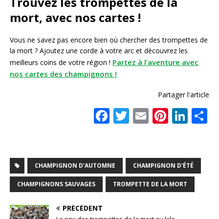
Trouvez les trompettes de la
mort, avec nos cartes !
Vous ne savez pas encore bien où chercher des trompettes de
la mort ? Ajoutez une corde à votre arc et découvrez les
Partez à l’aventure avec
meilleurs coins de votre région !
nos cartes des champignons !
Partager l'article
F
T
E
Pi
Li
a
w
m
n
n
a
c
it
ai
te
k
t
e
te
l
r
e
CHAMPIGNON D'AUTOMNE
CHAMPIGNON D'ÉTÉ
b
r
e
dI
CHAMPIGNONS SAUVAGES
TROMPETTE DE LA MORT
o
st
n
o
PRÉCÉDENT
Le prix des trompettes de la mort au kilo