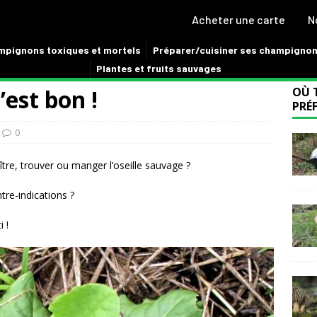
Acheter une carte
N
pignons toxiques et mortels
Préparer/cuisiner ses champigno
Plantes et fruits sauvages
’est bon !
OÙ 
PRÉF
0
re, trouver ou manger l’oseille sauvage ?
tre-indications ?
i !