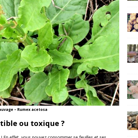
sauvage – Rumex acetosa
tible ou toxique ?
 ! En effet, vous pouvez consommer se feuilles et ses