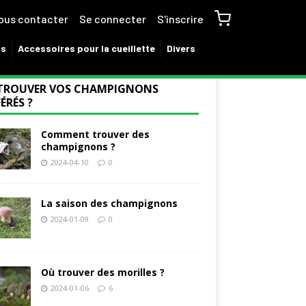
ous contacter
Se connecter
S'inscrire
ns
Accessoires pour la cueillette
Divers
TROUVER VOS CHAMPIGNONS
ÉRÉS ?
Comment trouver des
champignons ?
2024-04-10
0
La saison des champignons
2024-01-09
0
Où trouver des morilles ?
2024-01-06
6