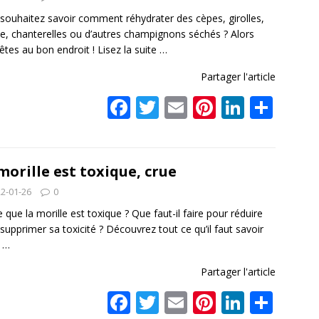
o
st
dI
er
o
n
souhaitez savoir comment réhydrater des cèpes, girolles,
le, chanterelles ou d’autres champignons séchés ? Alors
k
êtes au bon endroit ! Lisez la suite
…
Partager l'article
F
T
E
Pi
Li
P
ac
w
m
nt
n
ar
e
itt
ai
er
k
ta
b
er
l
e
e
g
morille est toxique, crue
o
st
dI
er
2-01-26
0
o
n
e que la morille est toxique ? Que faut-il faire pour réduire
 supprimer sa toxicité ? Découvrez tout ce qu’il faut savoir
k
a
…
Partager l'article
F
T
E
Pi
Li
P