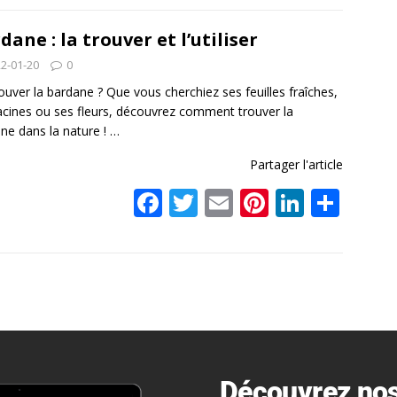
e
itt
ai
er
k
ta
b
er
l
e
e
g
dane : la trouver et l’utiliser
o
st
dI
er
2-01-20
0
o
n
ouver la bardane ? Que vous cherchiez ses feuilles fraîches,
acines ou ses fleurs, découvrez comment trouver la
k
ne dans la nature !
…
Partager l'article
F
T
E
Pi
Li
P
ac
w
m
nt
n
ar
e
itt
ai
er
k
ta
b
er
l
e
e
g
o
st
dI
er
o
n
k
Découvrez nos