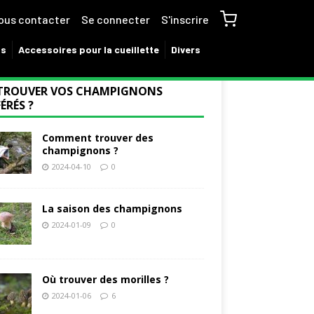
ous contacter
Se connecter
S'inscrire
ns
Accessoires pour la cueillette
Divers
TROUVER VOS CHAMPIGNONS
ÉRÉS ?
Comment trouver des
champignons ?
2024-04-10
0
La saison des champignons
2024-01-09
0
Où trouver des morilles ?
2024-01-06
6