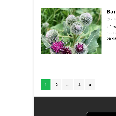
Bar
202
Où tr
ses r
barda
1
2
…
4
»