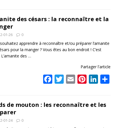
ac
w
m
nt
n
ar
e
itt
ai
er
k
ta
b
er
l
e
e
g
nite des césars : la reconnaître et la
nger
o
st
dI
er
2-01-26
0
o
n
souhaitez apprendre à reconnaître et/ou préparer l’amanite
k
ésars pour la manger ? Vous êtes au bon endroit ! C’est
 ! L’amanite des
…
Partager l'article
F
T
E
Pi
Li
P
ac
w
m
nt
n
ar
e
itt
ai
er
k
ta
b
er
l
e
e
g
ds de mouton : les reconnaître et les
parer
o
st
dI
er
2-01-24
0
o
n