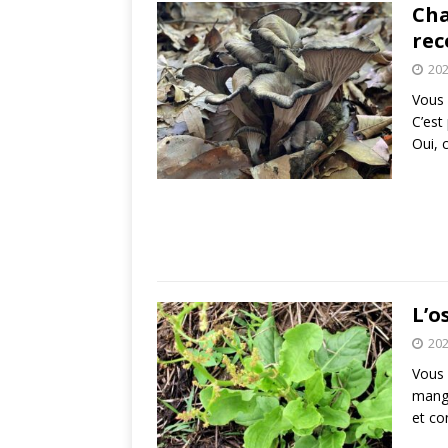
Cha
rec
202
Vous 
C’est
Oui, 
L’o
202
Vous 
mange
et co