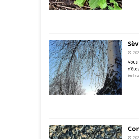
Sèv
202
Vous 
n’ête
indic
Com
202