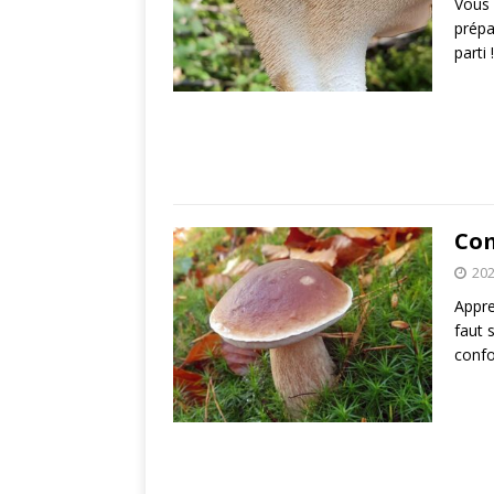
Vous 
prépa
parti
Com
202
Appre
faut 
conf