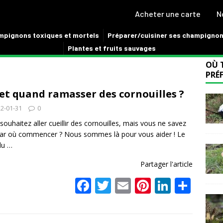
Acheter une carte
N
pignons toxiques et mortels
Préparer/cuisiner ses champigno
Plantes et fruits sauvages
OÙ 
PRÉF
et quand ramasser des cornouilles ?
2-01-31
0
souhaitez aller cueillir des cornouilles, mais vous ne savez
ar où commencer ? Nous sommes là pour vous aider ! Le
 du
…
Partager l'article
F
T
E
Pi
Li
P
ac
w
m
nt
n
ar
e
itt
ai
er
k
ta