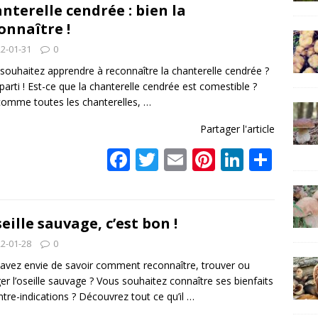
b
er
l
e
e
g
nterelle cendrée : bien la
onnaître !
o
st
dI
er
2-01-31
0
o
n
souhaitez apprendre à reconnaître la chanterelle cendrée ?
k
 parti ! Est-ce que la chanterelle cendrée est comestible ?
comme toutes les chanterelles,
…
Partager l'article
F
T
E
Pi
Li
P
ac
w
m
nt
n
ar
e
itt
ai
er
k
ta
b
er
l
e
e
g
seille sauvage, c’est bon !
o
st
dI
er
2-01-28
0
o
n
avez envie de savoir comment reconnaître, trouver ou
r l’oseille sauvage ? Vous souhaitez connaître ses bienfaits
k
ntre-indications ? Découvrez tout ce qu’il
…