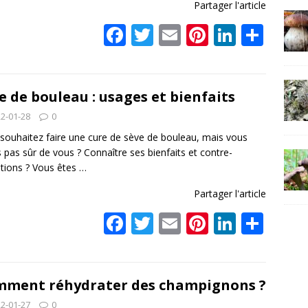
Partager l'article
F
T
E
Pi
Li
P
ac
w
m
nt
n
ar
e
itt
ai
er
k
ta
b
er
l
e
e
g
e de bouleau : usages et bienfaits
o
st
dI
er
2-01-28
0
o
n
souhaitez faire une cure de sève de bouleau, mais vous
s pas sûr de vous ? Connaître ses bienfaits et contre-
k
ations ? Vous êtes
…
Partager l'article
F
T
E
Pi
Li
P
ac
w
m
nt
n
ar
e
itt
ai
er
k
ta
b
er
l
e
e
g
ment réhydrater des champignons ?
2-01-27
0