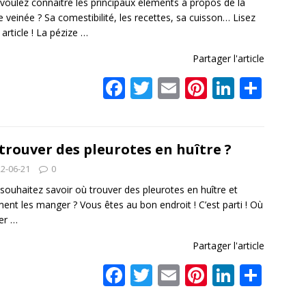
o
n
voulez connaître les principaux éléments à propos de la
e veinée ? Sa comestibilité, les recettes, sa cuisson… Lisez
k
 article ! La pézize
…
Partager l'article
F
T
E
Pi
Li
P
ac
w
m
nt
n
ar
e
itt
ai
er
k
ta
b
er
l
e
e
g
trouver des pleurotes en huître ?
o
st
dI
er
2-06-21
0
o
n
souhaitez savoir où trouver des pleurotes en huître et
nt les manger ? Vous êtes au bon endroit ! C’est parti ! Où
k
ver
…
Partager l'article
F
T
E
Pi
Li
P
ac
w
m
nt
n
ar