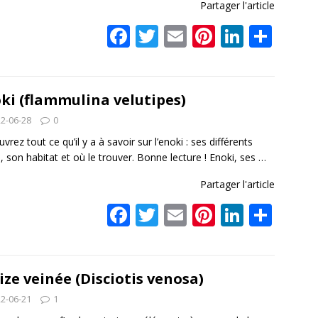
Partager l'article
F
T
E
Pi
Li
P
ac
w
m
nt
n
ar
e
itt
ai
er
k
ta
b
er
l
e
e
g
ki (flammulina velutipes)
o
st
dI
er
2-06-28
0
o
n
vrez tout ce qu’il y a à savoir sur l’enoki : ses différents
 son habitat et où le trouver. Bonne lecture ! Enoki, ses
…
k
Partager l'article
F
T
E
Pi
Li
P
ac
w
m
nt
n
ar
e
itt
ai
er
k
ta
b
er
l
e
e
g
ize veinée (Disciotis venosa)
o
st
dI
er
2-06-21
1