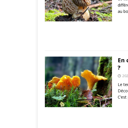
diffé
au b
En 
?
202
Le te
Décou
C’est