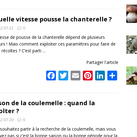
ac
w
m
nt
n
ar
e
itt
ai
er
k
ta
b
er
l
e
e
g
uelle vitesse pousse la chanterelle ?
o
st
dI
er
2-07-22
0
o
n
tesse de pousse de la chanterelle dépend de plusieurs
urs ! Mais comment exploiter ces paramètres pour faire de
k
s récoltes ? C’est parti
…
Partager l'article
F
T
E
Pi
Li
P
ac
w
m
nt
n
ar
e
itt
ai
er
k
ta
b
er
l
e
e
g
son de la coulemelle : quand la
olter ?
o
st
dI
er
2-07-20
0
o
n
souhaitez partir à la recherche de la coulemelle, mais vous
k
vez pas si c’est la bonne saison ou la bonne période pour la