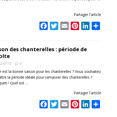
Partager l'article
F
T
E
Pi
Li
P
ac
w
m
nt
n
ar
e
itt
ai
er
k
ta
b
er
l
e
e
g
son des chanterelles : période de
olte
o
st
dI
er
2-07-17
0
o
n
e est la bonne saison pour les chanterelles ? Vous souhaitez
k
ître la période idéale pour ramasser des chanterelles ?
 parti ! Quel est
…
Partager l'article
F
T
E
Pi
Li
P
ac
w
m
nt
n
ar