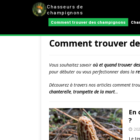
Chasseurs de
champignons
Comment trouver des champignons
Cham
Comment trouver de
Vous souhaitez savoir
où et quand trouver de
pour débuter ou vous perfectionner dans la
re
Découvrez à travers nos articles comment tro
chanterelle
,
trompette de la mort
…
En 
?
202
Le te