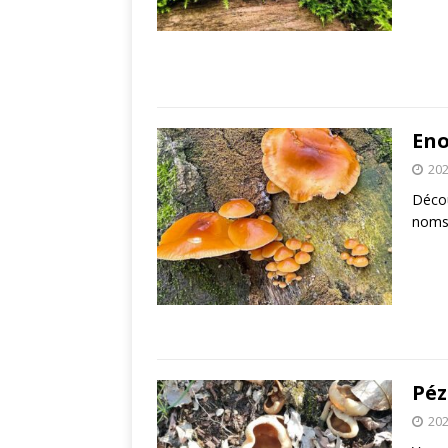
Eno
202
Décou
noms,
Péz
202