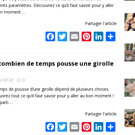
rents paramètres. Découvrez ce qu’il faut savoir pour y aller
on moment
…
Partager l'article
F
T
E
Pi
Li
P
ac
w
m
nt
n
ar
e
itt
ai
er
k
ta
b
er
l
e
e
g
combien de temps pousse une girolle
o
st
dI
er
2-07-22
0
o
n
mps de pousse d’une girolle dépend de plusieurs choses.
k
vrez tout ce qu’il faut savoir pour y aller au bon moment !
 parti
…
Partager l'article
F
T
E
Pi
Li
P