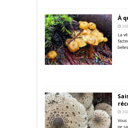
À q
202
La vi
facte
belle
Sai
réc
202
Vous 
ne sa