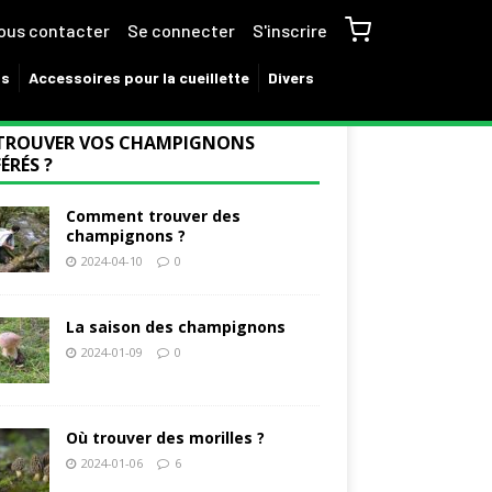
ous contacter
Se connecter
S'inscrire
ns
Accessoires pour la cueillette
Divers
TROUVER VOS CHAMPIGNONS
ÉRÉS ?
Comment trouver des
champignons ?
2024-04-10
0
La saison des champignons
2024-01-09
0
Où trouver des morilles ?
2024-01-06
6