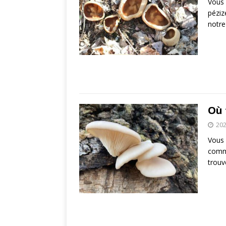
Vous 
péziz
notre
Où 
202
Vous 
comme
trou