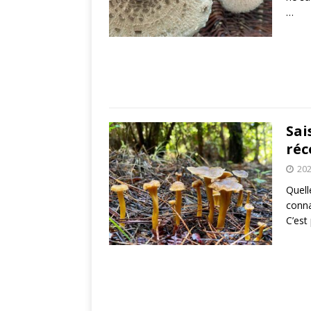
…
Sai
réc
202
Quell
conna
C’est