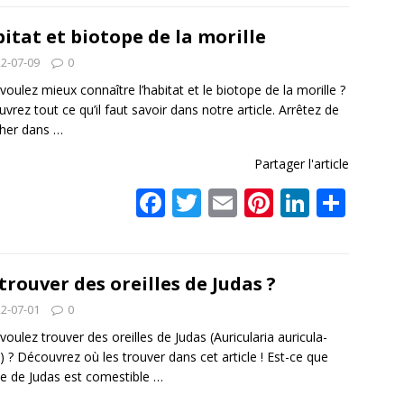
e
itt
ai
er
k
ta
b
er
l
e
e
g
itat et biotope de la morille
o
st
dI
er
2-07-09
0
o
n
voulez mieux connaître l’habitat et le biotope de la morille ?
vrez tout ce qu’il faut savoir dans notre article. Arrêtez de
k
cher dans
…
Partager l'article
F
T
E
Pi
Li
P
ac
w
m
nt
n
ar
e
itt
ai
er
k
ta
b
er
l
e
e
g
trouver des oreilles de Judas ?
o
st
dI
er
2-07-01
0
o
n
voulez trouver des oreilles de Judas (Auricularia auricula-
) ? Découvrez où les trouver dans cet article ! Est-ce que
k
ille de Judas est comestible
…