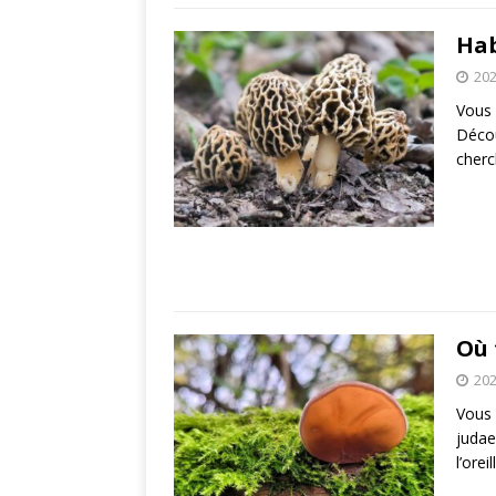
Hab
202
Vous 
Décou
cher
Où 
202
Vous 
judae
l’ore