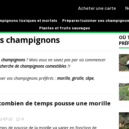
Acheter une carte
N
pignons toxiques et mortels
Préparer/cuisiner ses champigno
Plantes et fruits sauvages
s champignons
OÙ 
PRÉF
s champignons
? Mais vous ne savez pas par où commencer
cherche de champignons comestibles
?!
uver vos champignons préférés :
morille
,
girolle
,
cèpe
,
combien de temps pousse une morille
2-07-22
0
mps de pousse de la morille va varier en fonction de